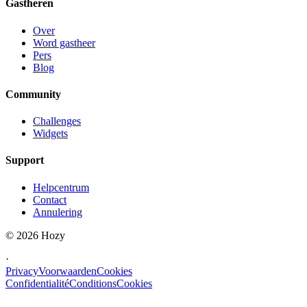
Gastheren
Over
Word gastheer
Pers
Blog
Community
Challenges
Widgets
Support
Helpcentrum
Contact
Annulering
©
2026
Hozy
·
Privacy
Voorwaarden
Cookies
Confidentialité
Conditions
Cookies