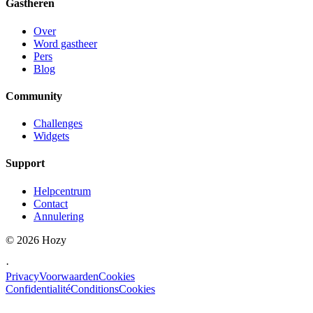
Gastheren
Over
Word gastheer
Pers
Blog
Community
Challenges
Widgets
Support
Helpcentrum
Contact
Annulering
©
2026
Hozy
·
Privacy
Voorwaarden
Cookies
Confidentialité
Conditions
Cookies