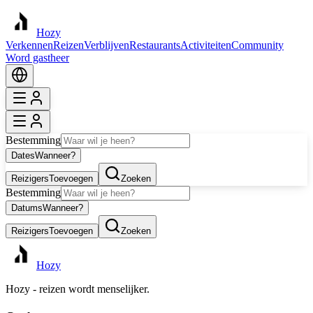
Hozy
Verkennen
Reizen
Verblijven
Restaurants
Activiteiten
Community
Word gastheer
Bestemming
Dates
Wanneer?
Reizigers
Toevoegen
Zoeken
Bestemming
Datums
Wanneer?
Reizigers
Toevoegen
Zoeken
Hozy
Hozy - reizen wordt menselijker.