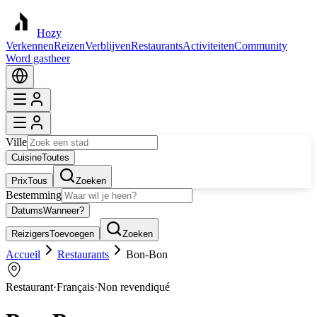
Hozy
Verkennen
Reizen
Verblijven
Restaurants
Activiteiten
Community
Word gastheer
Ville
Cuisine
Toutes
Prix
Tous
Zoeken
Bestemming
Datums
Wanneer?
Reizigers
Toevoegen
Zoeken
Accueil
Restaurants
Bon-Bon
Restaurant
·
Français
·
Non revendiqué