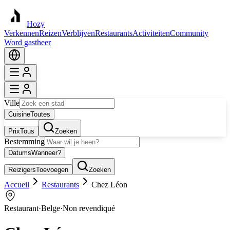
Hozy
Verkennen
Reizen
Verblijven
Restaurants
Activiteiten
Community
Word gastheer
Ville
Cuisine
Toutes
Prix
Tous
Zoeken
Bestemming
Datums
Wanneer?
Reizigers
Toevoegen
Zoeken
Accueil
Restaurants
Chez Léon
Restaurant
·
Belge
·
Non revendiqué