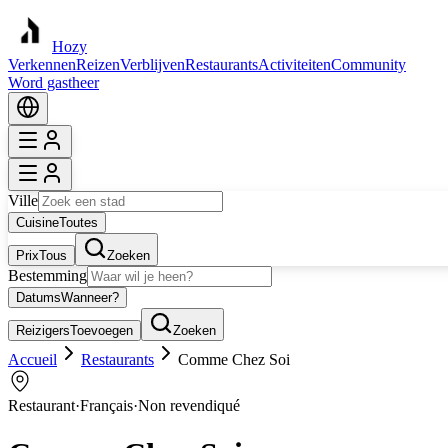
Hozy
Verkennen
Reizen
Verblijven
Restaurants
Activiteiten
Community
Word gastheer
Ville
Cuisine
Toutes
Prix
Tous
Zoeken
Bestemming
Datums
Wanneer?
Reizigers
Toevoegen
Zoeken
Accueil
Restaurants
Comme Chez Soi
Restaurant
·
Français
·
Non revendiqué