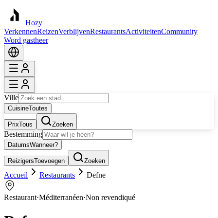
Hozy
Verkennen
Reizen
Verblijven
Restaurants
Activiteiten
Community
Word gastheer
Ville
Cuisine
Toutes
Prix
Tous
Zoeken
Bestemming
Datums
Wanneer?
Reizigers
Toevoegen
Zoeken
Accueil
Restaurants
Defne
Restaurant
·
Méditerranéen
·
Non revendiqué