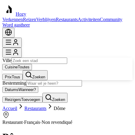
Hozy
Verkennen
Reizen
Verblijven
Restaurants
Activiteiten
Community
Word gastheer
Ville
Cuisine
Toutes
Prix
Tous
Zoeken
Bestemming
Datums
Wanneer?
Reizigers
Toevoegen
Zoeken
Accueil
Restaurants
Dôme
Restaurant
·
Français
·
Non revendiqué