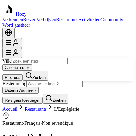
Hozy
Verkennen
Reizen
Verblijven
Restaurants
Activiteiten
Community
Word gastheer
Ville
Cuisine
Toutes
Prix
Tous
Zoeken
Bestemming
Datums
Wanneer?
Reizigers
Toevoegen
Zoeken
Accueil
Restaurants
L'Espièglerie
Restaurant
·
Français
·
Non revendiqué