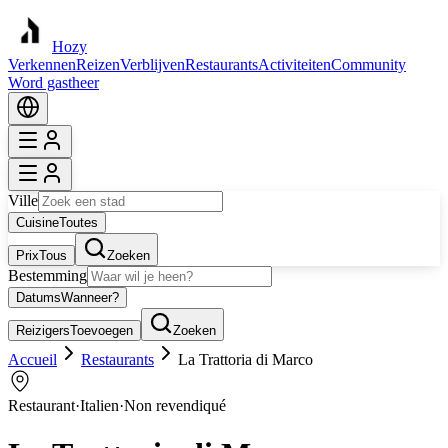
Hozy
Verkennen
Reizen
Verblijven
Restaurants
Activiteiten
Community
Word gastheer
Ville
Cuisine
Toutes
Prix
Tous
Zoeken
Bestemming
Datums
Wanneer?
Reizigers
Toevoegen
Zoeken
Accueil
Restaurants
La Trattoria di Marco
Restaurant
·
Italien
·
Non revendiqué