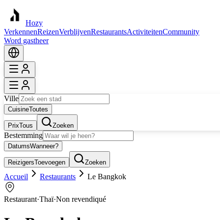
Hozy
Verkennen
Reizen
Verblijven
Restaurants
Activiteiten
Community
Word gastheer
Ville
Cuisine
Toutes
Prix
Tous
Zoeken
Bestemming
Datums
Wanneer?
Reizigers
Toevoegen
Zoeken
Accueil
Restaurants
Le Bangkok
Restaurant
·
Thaï
·
Non revendiqué