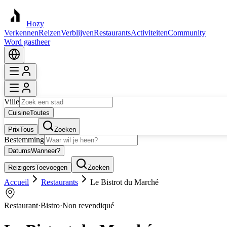
Hozy
Verkennen
Reizen
Verblijven
Restaurants
Activiteiten
Community
Word gastheer
Ville
Cuisine
Toutes
Prix
Tous
Zoeken
Bestemming
Datums
Wanneer?
Reizigers
Toevoegen
Zoeken
Accueil
Restaurants
Le Bistrot du Marché
Restaurant
·
Bistro
·
Non revendiqué