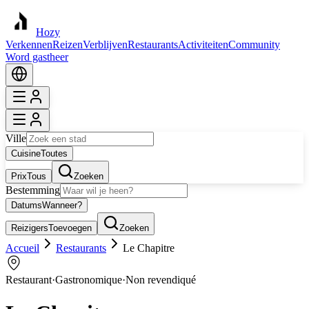
Hozy
Verkennen
Reizen
Verblijven
Restaurants
Activiteiten
Community
Word gastheer
Ville
Cuisine
Toutes
Prix
Tous
Zoeken
Bestemming
Datums
Wanneer?
Reizigers
Toevoegen
Zoeken
Accueil
Restaurants
Le Chapitre
Restaurant
·
Gastronomique
·
Non revendiqué