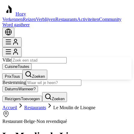
Hozy
Verkennen
Reizen
Verblijven
Restaurants
Activiteiten
Community
Word gastheer
Ville
Cuisine
Toutes
Prix
Tous
Zoeken
Bestemming
Datums
Wanneer?
Reizigers
Toevoegen
Zoeken
Accueil
Restaurants
Le Moulin de Lisogne
Restaurant
·
Belge
·
Non revendiqué