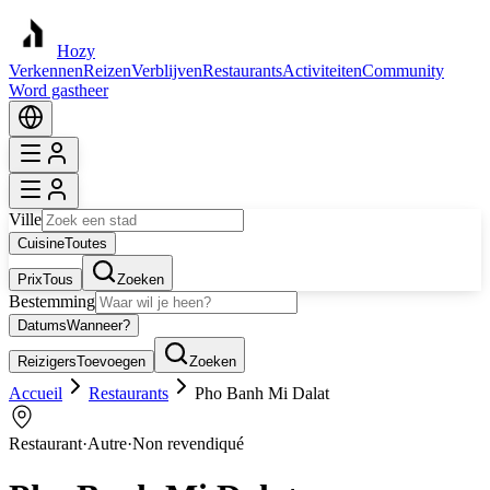
Hozy
Verkennen
Reizen
Verblijven
Restaurants
Activiteiten
Community
Word gastheer
Ville
Cuisine
Toutes
Prix
Tous
Zoeken
Bestemming
Datums
Wanneer?
Reizigers
Toevoegen
Zoeken
Accueil
Restaurants
Pho Banh Mi Dalat
Restaurant
·
Autre
·
Non revendiqué