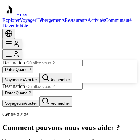
Hozy
Explorer
Voyager
Hébergements
Restaurants
Activités
Communauté
Devenir hôte
Destination
Dates
Quand ?
Voyageurs
Ajouter
Rechercher
Destination
Dates
Quand ?
Voyageurs
Ajouter
Rechercher
Centre d'aide
Comment pouvons-nous vous aider ?