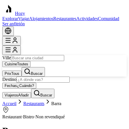
Hozy
Explorar
Viajar
Alojamientos
Restaurantes
Actividades
Comunidad
Ser anfitrión
Ville
Cuisine
Toutes
Prix
Tous
Buscar
Destino
Fechas
¿Cuándo?
Viajeros
Añadir
Buscar
Accueil
Restaurants
Barra
Restaurant
·
Bistro
·
Non revendiqué