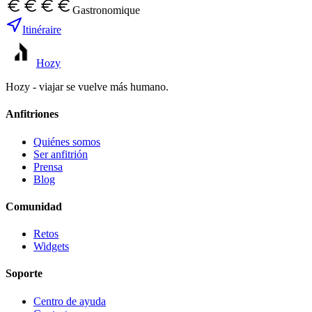
Gastronomique
Itinéraire
Hozy
Hozy - viajar se vuelve más humano.
Anfitriones
Quiénes somos
Ser anfitrión
Prensa
Blog
Comunidad
Retos
Widgets
Soporte
Centro de ayuda