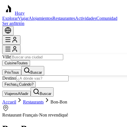
Hozy
Explorar
Viajar
Alojamientos
Restaurantes
Actividades
Comunidad
Ser anfitrión
Ville
Cuisine
Toutes
Prix
Tous
Buscar
Destino
Fechas
¿Cuándo?
Viajeros
Añadir
Buscar
Accueil
Restaurants
Bon-Bon
Restaurant
·
Français
·
Non revendiqué