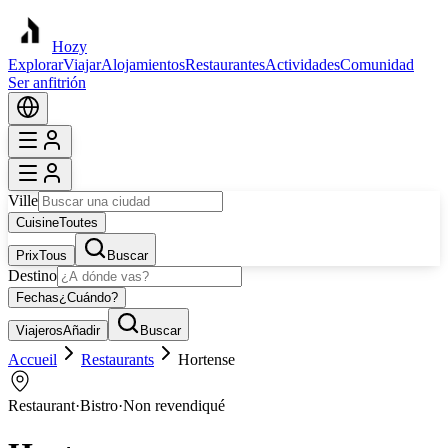
Hozy
Explorar
Viajar
Alojamientos
Restaurantes
Actividades
Comunidad
Ser anfitrión
Ville
Cuisine
Toutes
Prix
Tous
Buscar
Destino
Fechas
¿Cuándo?
Viajeros
Añadir
Buscar
Accueil
Restaurants
Hortense
Restaurant
·
Bistro
·
Non revendiqué