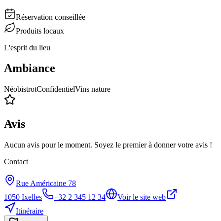
Réservation conseillée
Produits locaux
L'esprit du lieu
Ambiance
Néobistrot
Confidentiel
Vins nature
Avis
Aucun avis pour le moment. Soyez le premier à donner votre avis !
Contact
Rue Américaine 78
1050
Ixelles
+32 2 345 12 34
Voir le site web
Itinéraire