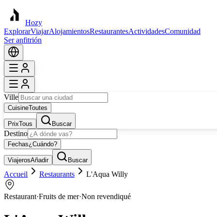
Hozy
Explorar
Viajar
Alojamientos
Restaurantes
Actividades
Comunidad
Ser anfitrión
Ville
Cuisine
Toutes
Prix
Tous
Buscar
Destino
Fechas
¿Cuándo?
Viajeros
Añadir
Buscar
Accueil
Restaurants
L'Aqua Willy
Restaurant
·
Fruits de mer
·
Non revendiqué