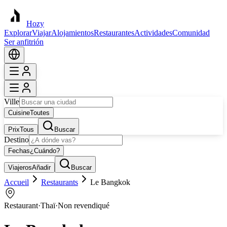
Hozy
Explorar
Viajar
Alojamientos
Restaurantes
Actividades
Comunidad
Ser anfitrión
Ville
Cuisine
Toutes
Prix
Tous
Buscar
Destino
Fechas
¿Cuándo?
Viajeros
Añadir
Buscar
Accueil
Restaurants
Le Bangkok
Restaurant
·
Thaï
·
Non revendiqué