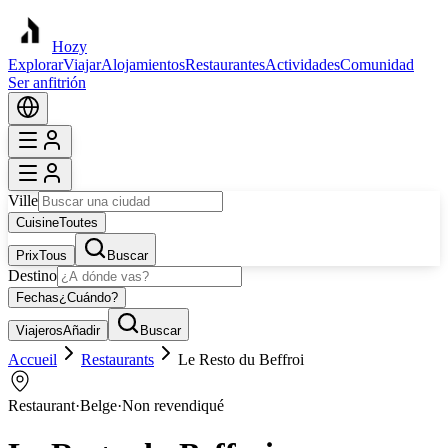
Hozy
Explorar
Viajar
Alojamientos
Restaurantes
Actividades
Comunidad
Ser anfitrión
Ville
Cuisine
Toutes
Prix
Tous
Buscar
Destino
Fechas
¿Cuándo?
Viajeros
Añadir
Buscar
Accueil
Restaurants
Le Resto du Beffroi
Restaurant
·
Belge
·
Non revendiqué