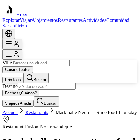
Hozy
Explorar
Viajar
Alojamientos
Restaurantes
Actividades
Comunidad
Ser anfitrión
Ville
Cuisine
Toutes
Prix
Tous
Buscar
Destino
Fechas
¿Cuándo?
Viajeros
Añadir
Buscar
Accueil
Restaurants
Markthalle Neun — Streetfood Thursday
Restaurant
·
Fusion
·
Non revendiqué