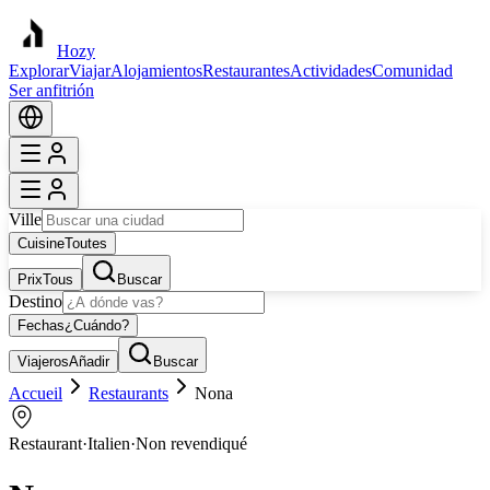
Hozy
Explorar
Viajar
Alojamientos
Restaurantes
Actividades
Comunidad
Ser anfitrión
Ville
Cuisine
Toutes
Prix
Tous
Buscar
Destino
Fechas
¿Cuándo?
Viajeros
Añadir
Buscar
Accueil
Restaurants
Nona
Restaurant
·
Italien
·
Non revendiqué