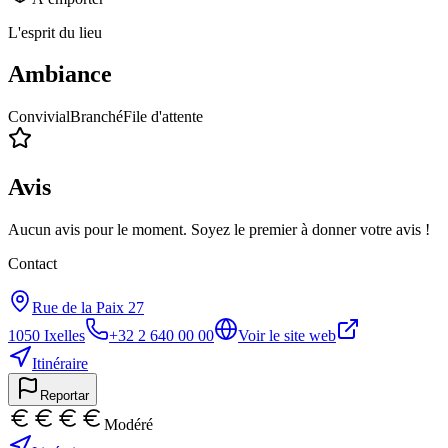
L'esprit du lieu
Ambiance
Convivial
Branché
File d'attente
Avis
Aucun avis pour le moment. Soyez le premier à donner votre avis !
Contact
Rue de la Paix 27
1050
Ixelles
+32 2 640 00 00
Voir le site web
Itinéraire
Reportar
Modéré