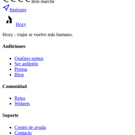
Bon marché
Itinéraire
Hozy
Hozy - viajar se vuelve más humano.
Anfitriones
Quiénes somos
Ser anfitrión
Prensa
Blog
Comunidad
Retos
Widgets
Soporte
Centro de ayuda
Contacto