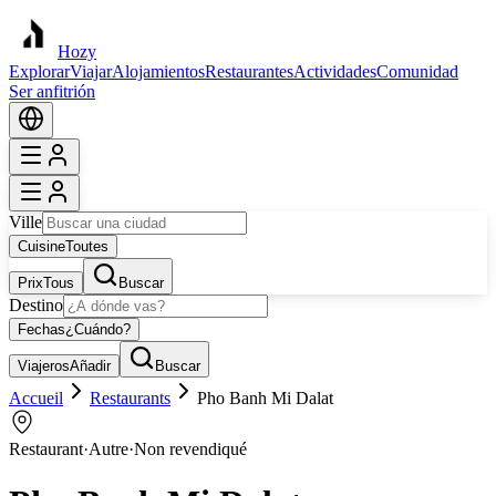
Hozy
Explorar
Viajar
Alojamientos
Restaurantes
Actividades
Comunidad
Ser anfitrión
Ville
Cuisine
Toutes
Prix
Tous
Buscar
Destino
Fechas
¿Cuándo?
Viajeros
Añadir
Buscar
Accueil
Restaurants
Pho Banh Mi Dalat
Restaurant
·
Autre
·
Non revendiqué