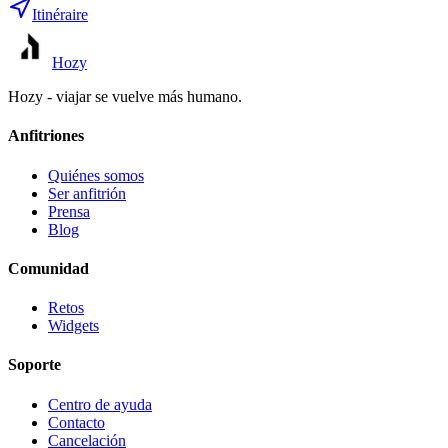
Itinéraire
Hozy
Hozy - viajar se vuelve más humano.
Anfitriones
Quiénes somos
Ser anfitrión
Prensa
Blog
Comunidad
Retos
Widgets
Soporte
Centro de ayuda
Contacto
Cancelación