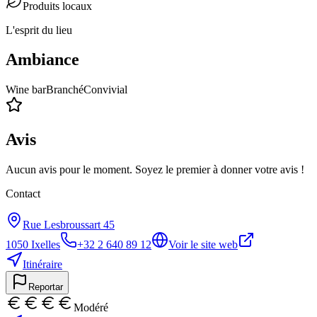
Produits locaux
L'esprit du lieu
Ambiance
Wine bar
Branché
Convivial
Avis
Aucun avis pour le moment. Soyez le premier à donner votre avis !
Contact
Rue Lesbroussart 45
1050
Ixelles
+32 2 640 89 12
Voir le site web
Itinéraire
Reportar
Modéré