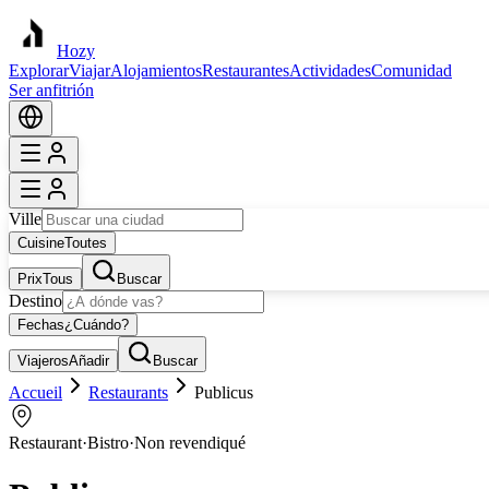
Hozy
Explorar
Viajar
Alojamientos
Restaurantes
Actividades
Comunidad
Ser anfitrión
Ville
Cuisine
Toutes
Prix
Tous
Buscar
Destino
Fechas
¿Cuándo?
Viajeros
Añadir
Buscar
Accueil
Restaurants
Publicus
Restaurant
·
Bistro
·
Non revendiqué