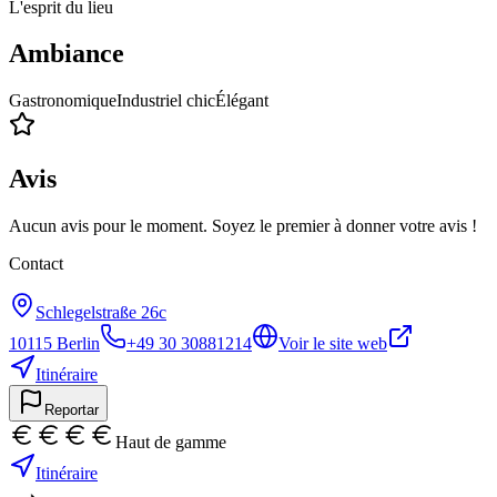
L'esprit du lieu
Ambiance
Gastronomique
Industriel chic
Élégant
Avis
Aucun avis pour le moment. Soyez le premier à donner votre avis !
Contact
Schlegelstraße 26c
10115
Berlin
+49 30 30881214
Voir le site web
Itinéraire
Reportar
Haut de gamme
Itinéraire