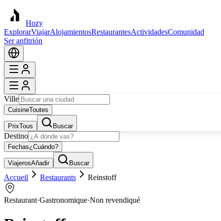
Hozy
Explorar
Viajar
Alojamientos
Restaurantes
Actividades
Comunidad
Ser anfitrión
Ville
Cuisine
Toutes
Prix
Tous
Buscar
Destino
Fechas
¿Cuándo?
Viajeros
Añadir
Buscar
Accueil
Restaurants
Reinstoff
Restaurant
·
Gastronomique
·
Non revendiqué