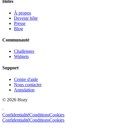
Hôtes
À propos
Devenir hôte
Presse
Blog
Communauté
Challenges
Widgets
Support
Centre d'aide
Nous contacter
Annulation
©
2026
Hozy
·
Confidentialité
Conditions
Cookies
Confidentialité
Conditions
Cookies