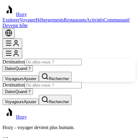
Hozy
Explorer
Voyager
Hébergements
Restaurants
Activités
Communauté
Devenir hôte
Destination
Dates
Quand ?
Voyageurs
Ajouter
Rechercher
Destination
Dates
Quand ?
Voyageurs
Ajouter
Rechercher
Hozy
Hozy - voyager devient plus humain.