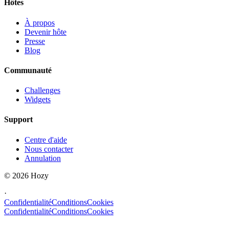
Hôtes
À propos
Devenir hôte
Presse
Blog
Communauté
Challenges
Widgets
Support
Centre d'aide
Nous contacter
Annulation
©
2026
Hozy
·
Confidentialité
Conditions
Cookies
Confidentialité
Conditions
Cookies