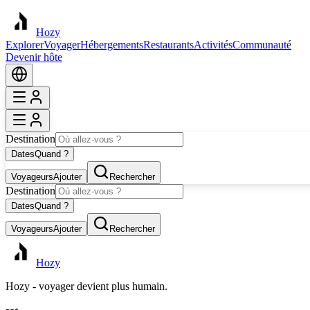
Hozy
Explorer
Voyager
Hébergements
Restaurants
Activités
Communauté
Devenir hôte
Destination
Dates
Quand ?
Voyageurs
Ajouter
Rechercher
Destination
Dates
Quand ?
Voyageurs
Ajouter
Rechercher
Hozy
Hozy - voyager devient plus humain.