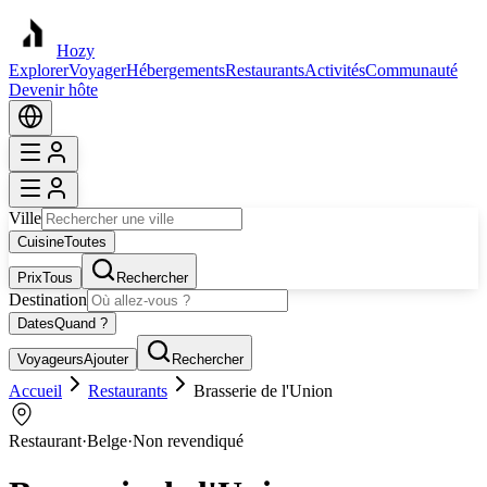
Hozy
Explorer
Voyager
Hébergements
Restaurants
Activités
Communauté
Devenir hôte
Ville
Cuisine
Toutes
Prix
Tous
Rechercher
Destination
Dates
Quand ?
Voyageurs
Ajouter
Rechercher
Accueil
Restaurants
Brasserie de l'Union
Restaurant
·
Belge
·
Non revendiqué