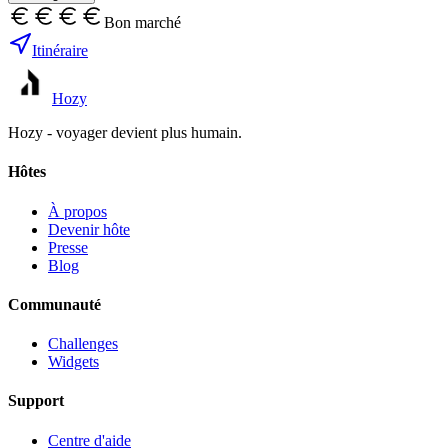
Bon marché
Itinéraire
Hozy
Hozy - voyager devient plus humain.
Hôtes
À propos
Devenir hôte
Presse
Blog
Communauté
Challenges
Widgets
Support
Centre d'aide