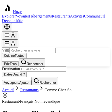
Hozy
Explorer
Voyager
Hébergements
Restaurants
Activités
Communauté
Devenir hôte
Ville
Cuisine
Toutes
Prix
Tous
Rechercher
Destination
Dates
Quand ?
Voyageurs
Ajouter
Rechercher
Accueil
Restaurants
Comme Chez Soi
Restaurant
·
Français
·
Non revendiqué