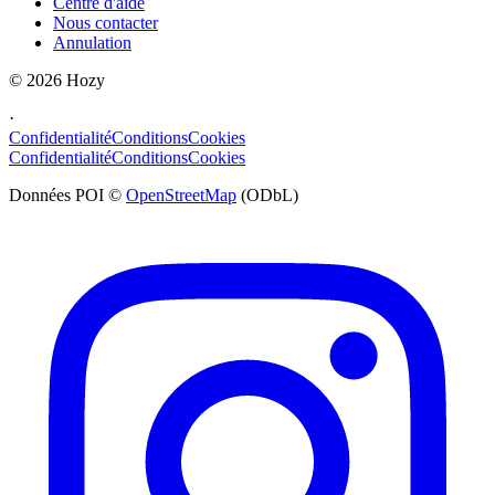
Centre d'aide
Nous contacter
Annulation
©
2026
Hozy
·
Confidentialité
Conditions
Cookies
Confidentialité
Conditions
Cookies
Données POI ©
OpenStreetMap
(ODbL)