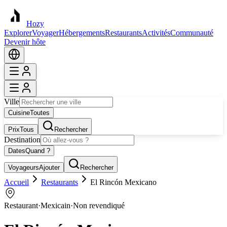
Hozy
Explorer
Voyager
Hébergements
Restaurants
Activités
Communauté
Devenir hôte
Ville
Cuisine
Toutes
Prix
Tous
Rechercher
Destination
Dates
Quand ?
Voyageurs
Ajouter
Rechercher
Accueil
Restaurants
El Rincón Mexicano
Restaurant
·
Mexicain
·
Non revendiqué