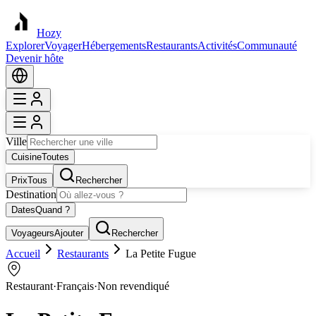
Hozy
Explorer
Voyager
Hébergements
Restaurants
Activités
Communauté
Devenir hôte
Ville
Cuisine
Toutes
Prix
Tous
Rechercher
Destination
Dates
Quand ?
Voyageurs
Ajouter
Rechercher
Accueil
Restaurants
La Petite Fugue
Restaurant
·
Français
·
Non revendiqué