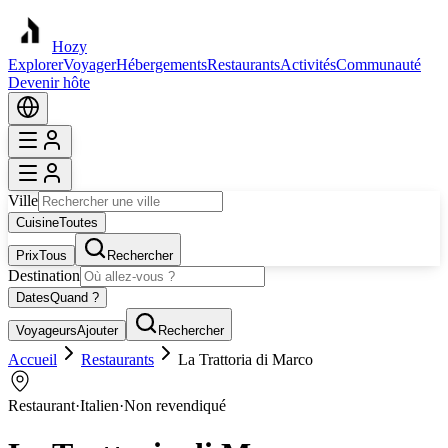
Hozy
Explorer
Voyager
Hébergements
Restaurants
Activités
Communauté
Devenir hôte
Ville
Cuisine
Toutes
Prix
Tous
Rechercher
Destination
Dates
Quand ?
Voyageurs
Ajouter
Rechercher
Accueil
Restaurants
La Trattoria di Marco
Restaurant
·
Italien
·
Non revendiqué