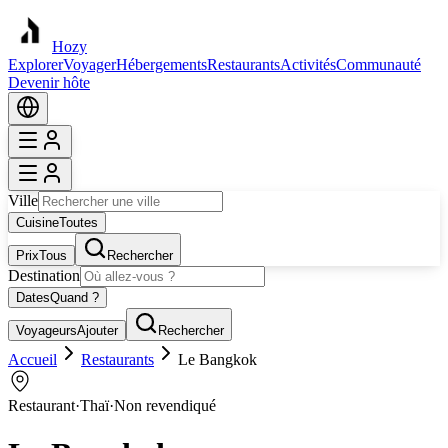
Hozy
Explorer
Voyager
Hébergements
Restaurants
Activités
Communauté
Devenir hôte
Ville
Cuisine
Toutes
Prix
Tous
Rechercher
Destination
Dates
Quand ?
Voyageurs
Ajouter
Rechercher
Accueil
Restaurants
Le Bangkok
Restaurant
·
Thaï
·
Non revendiqué