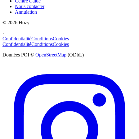
Centre d'aide
Nous contacter
Annulation
©
2026
Hozy
·
Confidentialité
Conditions
Cookies
Confidentialité
Conditions
Cookies
Données POI ©
OpenStreetMap
(ODbL)