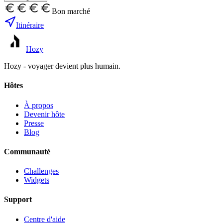
Bon marché
Itinéraire
Hozy
Hozy - voyager devient plus humain.
Hôtes
À propos
Devenir hôte
Presse
Blog
Communauté
Challenges
Widgets
Support
Centre d'aide