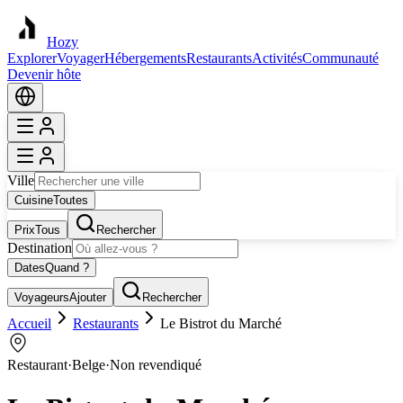
Hozy
Explorer
Voyager
Hébergements
Restaurants
Activités
Communauté
Devenir hôte
Ville
Cuisine
Toutes
Prix
Tous
Rechercher
Destination
Dates
Quand ?
Voyageurs
Ajouter
Rechercher
Accueil
Restaurants
Le Bistrot du Marché
Restaurant
·
Belge
·
Non revendiqué