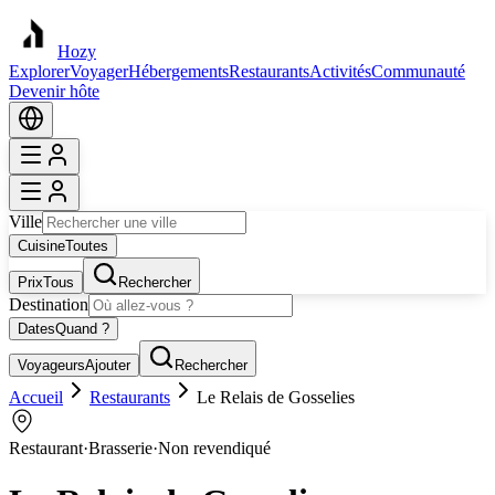
Hozy
Explorer
Voyager
Hébergements
Restaurants
Activités
Communauté
Devenir hôte
Ville
Cuisine
Toutes
Prix
Tous
Rechercher
Destination
Dates
Quand ?
Voyageurs
Ajouter
Rechercher
Accueil
Restaurants
Le Relais de Gosselies
Restaurant
·
Brasserie
·
Non revendiqué