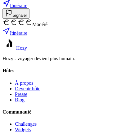
Itinéraire
Signaler
Modéré
Itinéraire
Hozy
Hozy - voyager devient plus humain.
Hôtes
À propos
Devenir hôte
Presse
Blog
Communauté
Challenges
Widgets