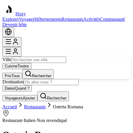
Hozy
Explorer
Voyager
Hébergements
Restaurants
Activités
Communauté
Devenir hôte
Ville
Cuisine
Toutes
Prix
Tous
Rechercher
Destination
Dates
Quand ?
Voyageurs
Ajouter
Rechercher
Accueil
Restaurants
Osteria Romana
Restaurant
·
Italien
·
Non revendiqué