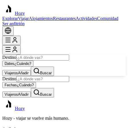
Hozy
Explorar
Viajar
Alojamientos
Restaurantes
Actividades
Comunidad
Ser anfitrión
Destino
Dates
¿Cuándo?
Viajeros
Añadir
Buscar
Destino
Fechas
¿Cuándo?
Viajeros
Añadir
Buscar
Hozy
Hozy - viajar se vuelve más humano.