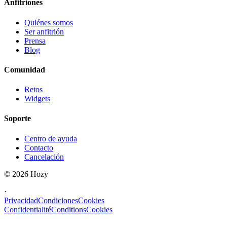
Anfitriones
Quiénes somos
Ser anfitrión
Prensa
Blog
Comunidad
Retos
Widgets
Soporte
Centro de ayuda
Contacto
Cancelación
©
2026
Hozy
·
Privacidad
Condiciones
Cookies
Confidentialité
Conditions
Cookies