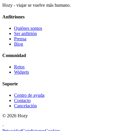
Hozy - viajar se vuelve más humano.
Anfitriones
Quiénes somos
Ser anfitrión
Prensa
Blog
Comunidad
Retos
Widgets
Soporte
Centro de ayuda
Contacto
Cancelación
©
2026
Hozy
·
Privacidad
Condiciones
Cookies