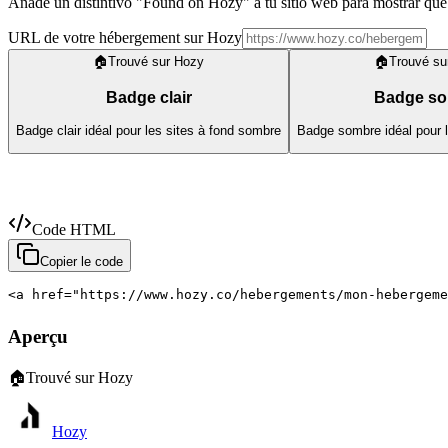
Añade un distintivo "Found on Hozy" a tu sitio web para mostrar que
URL de votre hébergement sur Hozy
🏠
Trouvé sur Hozy
🏠
Trouvé su
Badge clair
Badge s
Badge clair idéal pour les sites à fond sombre
Badge sombre idéal pour le
Code HTML
Copier le code
<a href="https://www.hozy.co/hebergements/mon-hebergeme
Aperçu
🏠
Trouvé sur Hozy
Hozy