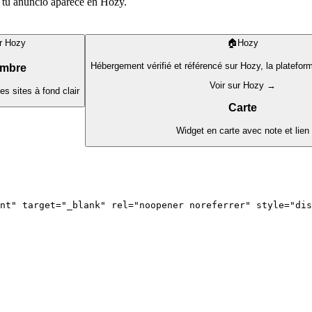
 tu anuncio aparece en Hozy.
r Hozy
🏠
Hozy
Hébergement vérifié et référencé sur Hozy, la platefo
ombre
Voir sur Hozy →
s sites à fond clair
Carte
Widget en carte avec note et lien
nt" target="_blank" rel="noopener noreferrer" style="dis