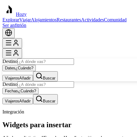
Hozy
Explorar
Viajar
Alojamientos
Restaurantes
Actividades
Comunidad
Ser anfitrión
Destino
Dates
¿Cuándo?
Viajeros
Añadir
Buscar
Destino
Fechas
¿Cuándo?
Viajeros
Añadir
Buscar
Integración
Widgets para insertar