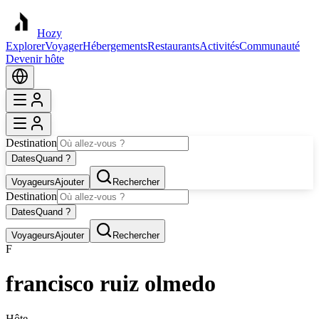
Hozy
Explorer
Voyager
Hébergements
Restaurants
Activités
Communauté
Devenir hôte
Destination
Dates
Quand ?
Voyageurs
Ajouter
Rechercher
Destination
Dates
Quand ?
Voyageurs
Ajouter
Rechercher
F
francisco ruiz olmedo
Hôte