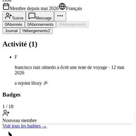
Membre depuis
mai 2026
Français
Suivre
Message
0
Abonnés
0
Abonnements
2
Hébergements
Journal
Hébergements
2
Activité (1)
F
francisco ruiz olmedo
a écrit une note de voyage
·
12 mai
2026
a rejoint Hozy 🎉
Badges
1
/
18
Nouveau membre
Voir tous les badges →